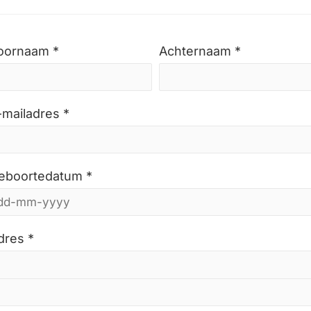
oornaam *
Achternaam *
-mailadres *
eboortedatum *
dres *