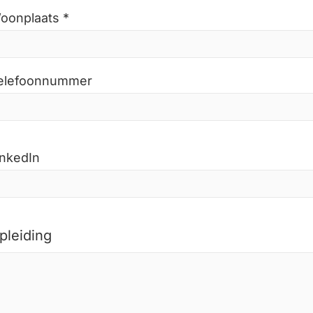
oonplaats *
elefoonnummer
inkedIn
pleiding